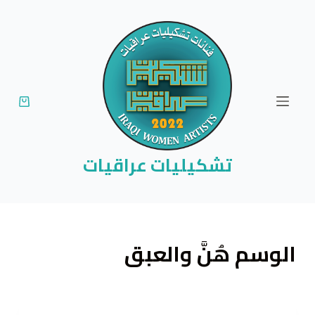
ا
ل
ت
ج
ا
و
ز
إ
تشكيليات عراقيات
ل
ى
ا
ل
الوسم
هُنَّ والعبق
م
ح
ت
و