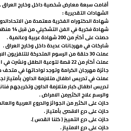
أقامت سبعة معارض شخصية داخل وخارج العراق .
الشهادات التقديرية :
شهادة الدكتوراه الفخرية معتمدة من الاتحادالدول
شهادة فخرية في الفن التشكيلي من قبل 14 منظمة .
حصلت على أكثر من 200 شهادة عربية وعالمية .
شاركات في مهرجانات عديدة داخل وخارج العراق .
عملت 30 حلقة من الرسوم المتحركة للتلفزيون الاردني .
عملت أكثر من 22 قصة لتوعية الطفل ونشر
جائزة مهرجان الكرامة وتوجد لواحاتها في متحف ص
عملت في تدريس اطفال متلازمة الداون بأمتياز لج
تدريس اطفال كبار متلازمة الداون وتخريجهم فنا
والرسم علاج الكثيرمن الامراض .
حازت على الكثير من الجوائز والدروع العربية والعالم
حازت على درع الاقصى بأمتياز .
حازت على درع التمييز ( كلنا القدس ).
حازت على درع الامتياز .