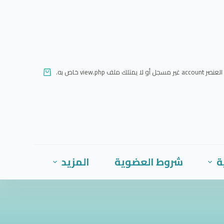
ا
ل
ت
ج
ا
العنصر account غير مسجل أو لا يمتلك ملف view.php خاص به.
و
ز
إ
ل
ى
ا
ة
شروط العضوية
المزيد
ل
م
ح
ت
و