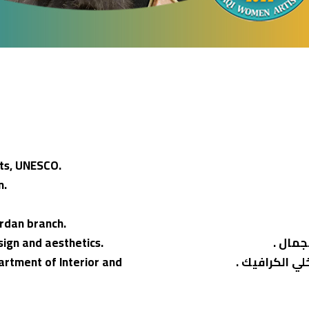
sts, UNESCO.
n.
ordan branch.
جمال .
sign and aesthetics.
ي الكرافيك .
rtment of Interior and