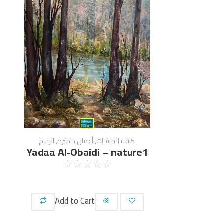
كافة المنتجات
,
أعمال مميزة
,
الرسم
Yadaa Al-Obaidi – nature1
☆
☆
☆
☆
☆
Add to Cart