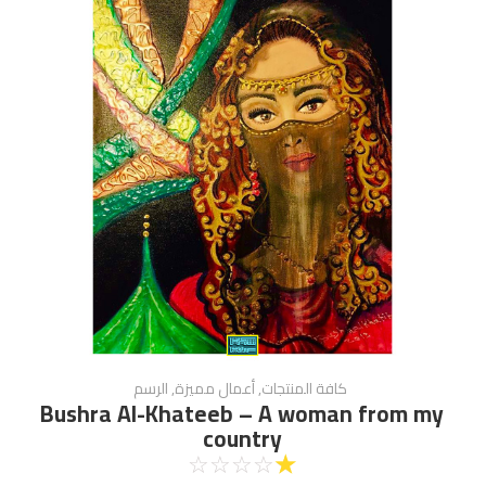
كافة المنتجات
,
أعمال مميزة
,
الرسم
Bushra Al-Khateeb – A woman from my
country
☆
☆
☆
☆
☆