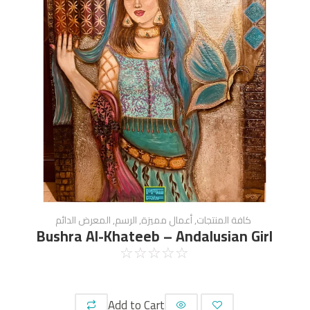
كافة المنتجات
,
أعمال مميزة
,
الرسم
,
المعرض الدائم
Bushra Al-Khateeb – Andalusian Girl
☆
☆
☆
☆
☆
Add to Cart