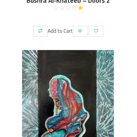
Bushra Al-Khateeb – Doors 2
☆
☆
☆
☆
☆
Add to Cart