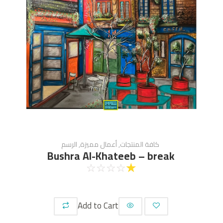
كافة المنتجات
,
أعمال مميزة
,
الرسم
Bushra Al-Khateeb – break
☆
☆
☆
☆
☆
Add to Cart