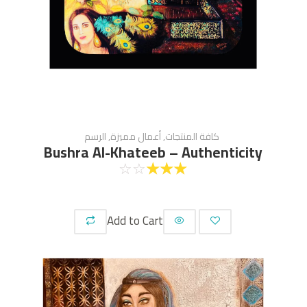
كافة المنتجات
,
أعمال مميزة
,
الرسم
Bushra Al-Khateeb – Authenticity
☆
☆
☆
☆
☆
Add to Cart