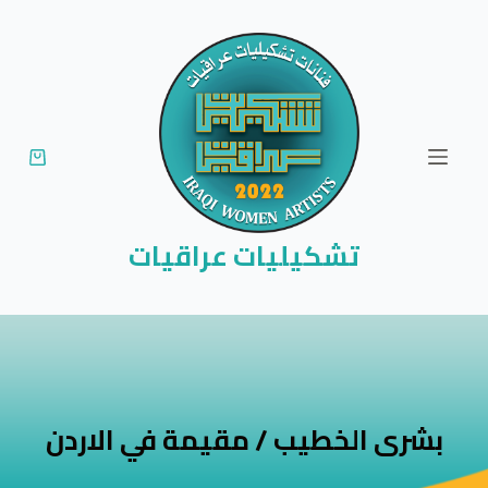
ا
ل
ت
ج
ا
و
ز
إ
تشكيليات عراقيات
ل
ى
ا
ل
م
ح
بشرى الخطيب / مقيمة في الاردن
ت
و