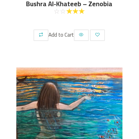
Bushra Al-Khateeb – Zenobia
☆
☆
☆
☆
☆
Add to Cart