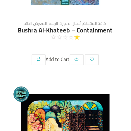
كافة المنتجات
,
أعمال مميزة
,
الرسم
,
المعرض الدائم
Bushra Al-Khateeb – Containment
☆
☆
☆
☆
☆
Add to Cart