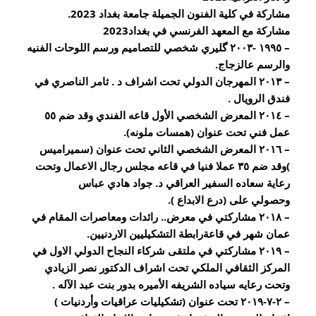
مشاركة في كلية الفنون الجميلة جامعة بغداد 2023.
مشاركة مع المعهد الفرنسي في بغداد2023
– ١٩٩٥ -٢٠٠٣ گليري شخصي للتصاميم ورسم اللوحات الفنيه 
والرسم عالزجاج.
– ٢٠١٣ المهرجان الدولي تحت اشراف د . ثامر الناصري في 
فندق الرويال .
– ٢٠١٤ المعرض الشخصي الأول قاعه الفندي وقد ضم ٥٥ 
عمل فني تحت عنوان (همسات ملونه).
– ٢٠١٦ المعرض الشخصي الثاني تحت عنوان (سميراميس 
)وقد ضم ٣٥ عملا فنيا في قاعه مجلس رجال الاعمال وتحت 
رعاية سعاده السفير العراقي د. جواد هادي عباس
وحصولي على (درع الابداع ).
– ٢٠١٨ مشاركتي في معرض.. رائدات ومعاصرات المقام في 
عمان شهر في قاعةرابطة التشكيليين الاردنيين.
– ٢٠١٩ مشاركتي في ملتقى شركاء النجاح الدولي الاول في 
المركز الثقافي الملكي تحت اشراف الدكتور نصر الزيادي 
وتحت رعايه سياده الشريفه الأميره بدور بنت عبد الآله .
– ٢-٧-٢٠١٩ تحت عنوان (تشكيليات عراقيات وأردنيات )