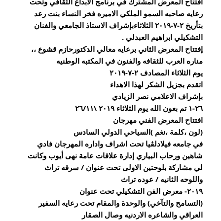
افتتاح المعرض المشترك في برنامج الابداع الثقافي وتحت 
رعايه صاحبه السمو الملكي الاميره فخر النساء بنت رعد 
بتأريخ ٢-٧-٢٠١٩ الثلاثاءبإشراف الاستاذ الجامعي والفنان 
التشكيلي ابراهيم العبدلي .
إفتتاح المعرض الثاني برعايه معالي الدكتورحازم قشوع ،، 
مناره العرب للثقافه والفنون في المكتبه الوطنيه 
يوم الثلاثاء المصادف ٢-٧-٢٠١٩ 
اتقدم بجزيل الشكر لهذا الاهداء
بإشراف الاعلامي نصر الزيادي 
٢٦-١ تم بعون الله يوم الثلاثاء ٢٠١٩ \٢٦/١١
افتتاح المعرض الفني مهرجان
(لون ،كلمة ،نغم )السياحي الدولي السادس 
في جامعه فيلادلڤيا تحت اشراف واداره المهرجان فادي 
شاهين ورحاب البياري إدارة علاقات عامة نهى أيوب وكانت 
لي مشاركة بلوحتين الاولى تحت عنوان / سرقه تراث 
واللوحه الثانيه / عوده تراث
٢٠١٩- معرض الفن التشكيلي تحت عنوان 
(التسامح والتآخي) والوحدة والمقام تحت رعايه السفير 
العراقي والشاعره الاردنيه وصال الصقار 