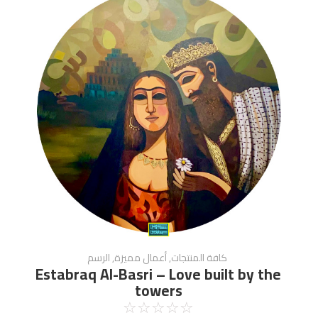
كافة المنتجات
,
أعمال مميزة
,
الرسم
Estabraq Al-Basri – Love built by the
towers
☆
☆
☆
☆
☆