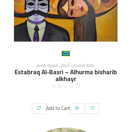
كافة المنتجات
,
أعمال مميزة
,
الرسم
Estabraq Al-Basri – Alhurma bisharib
alkhayr
☆
☆
☆
☆
☆
Add to Cart