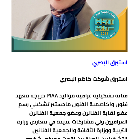
استبرق البصري
استبرق شوكت كاظم البصري
فنانه تشكيلية عراقية مواليد ١٩٨٨ خريجة معهد
فنون واكاديمية الفنون ماجستير تشكيلي رسم
عضو نقابة الفنانين وعضو جمعية الفنانين
العراقيين ولي مشاركات عديدة في معارض وزارة
التربية ووزارة الثقافة والجمعية الفنانين
التشكيليين العراقيين اقمت معرضي شخصي