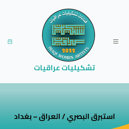
ا
ل
ت
ج
ا
و
ز
إ
تشكيليات عراقيات
ل
ى
ا
ل
م
ح
استبرق البصري / العراق – بغداد
ت
و