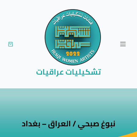
ا
ل
ت
ج
ا
و
ز
إ
تشكيليات عراقيات
ل
ى
ا
ل
م
ح
نبوغ صبحي / العراق – بغداد
ت
و