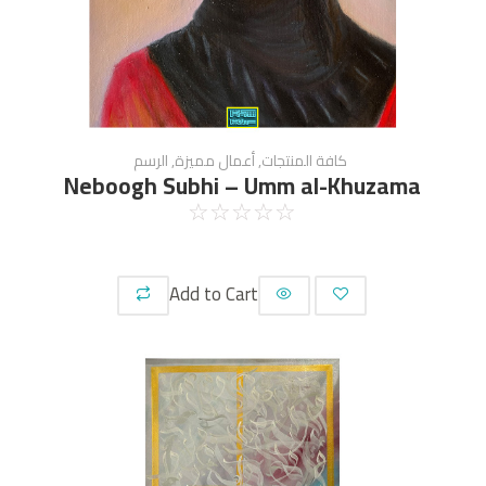
كافة المنتجات
,
أعمال مميزة
,
الرسم
Neboogh Subhi – Umm al-Khuzama
☆
☆
☆
☆
☆
Add to Cart