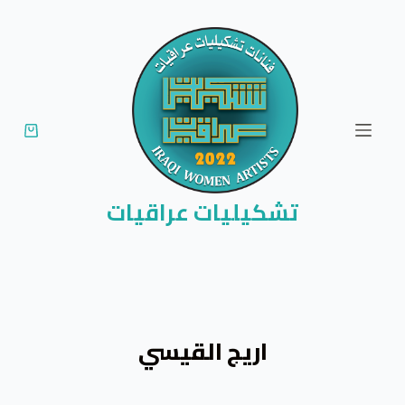
ا
ل
ت
ج
ا
و
ز
إ
تشكيليات عراقيات
ل
ى
ا
ل
م
اريج القيسي
ح
ت
و