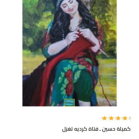
تم
كميلة حسين ـ فتاة كرديه تغزل
التقييم
5.00
من
5