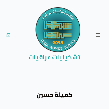
ا
ل
ت
ج
ا
و
ز
إ
تشكيليات عراقيات
ل
ى
ا
ل
م
كميلة حسين
ح
ت
و