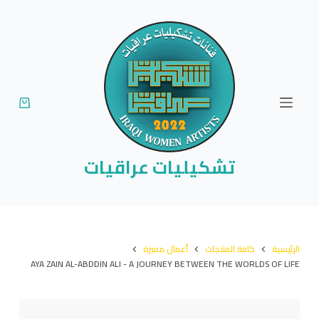
ا
ل
ت
ج
ا
و
ز
إ
تشكيليات عراقيات
ل
ى
ا
ل
الرئيسية
كافة المنتجات
أعمال مميزة
م
AYA ZAIN AL-ABDDIN ALI - A JOURNEY BETWEEN THE WORLDS OF LIFE
ح
ت
و