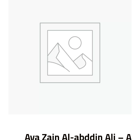
ى
Aya Zain Al-abddin Ali – A