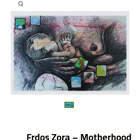
ى
Frdos Zora – Motherhood