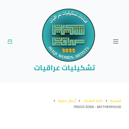
ا
ل
ت
ج
ا
و
ز
إ
تشكيليات عراقيات
ل
ى
ا
ل
الرئيسية
كافة المنتجات
أعمال مميزة
م
FRDOS ZORA - MOTHERHOOD
ح
ت
و