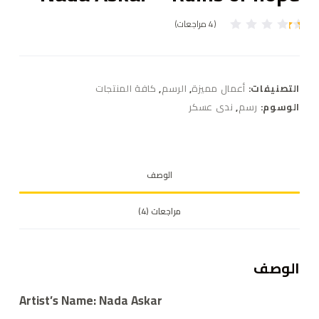
(
4
مراجعات)
4
تم
ال
ت
ق
ي
التصنيفات:
أعمال مميزة
,
الرسم
,
كافة المنتجات
ي
م
الوسوم:
رسم
,
ندى عسكر
بـ
1
.
0
0
م
الوصف
ن
5
بن
ا
مراجعات (4)
ءً
ع
ل
ى
ت
الوصف
ق
ي
ي
Artist’s Name: Nada Askar
م
ع