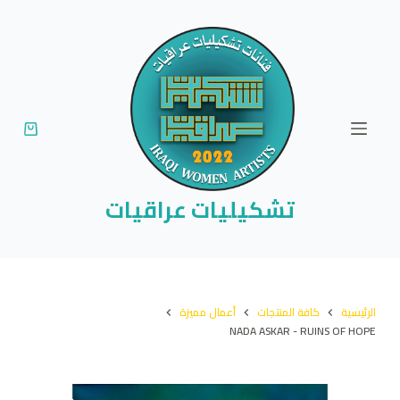
ا
ل
ت
ج
ا
و
ز
إ
تشكيليات عراقيات
ل
ى
ا
ل
الرئيسية
كافة المنتجات
أعمال مميزة
م
NADA ASKAR - RUINS OF HOPE
ح
ت
و