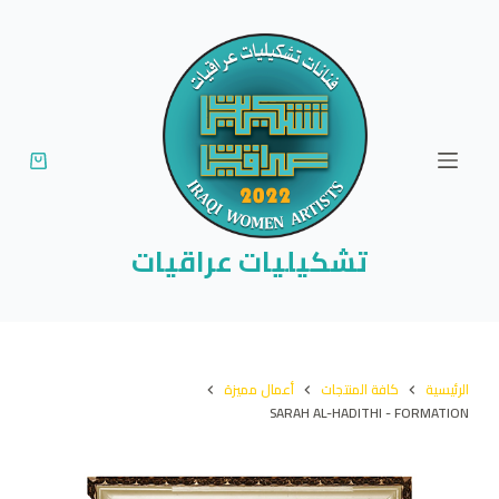
ا
ل
ت
ج
ا
و
ز
إ
تشكيليات عراقيات
ل
ى
ا
ل
الرئيسية
كافة المنتجات
أعمال مميزة
م
SARAH AL-HADITHI - FORMATION
ح
ت
و