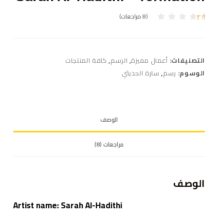
(
8
مراجعات)
6
تم
ال
ت
ق
ي
التصنيفات:
أعمال مميزة
,
الرسم
,
كافة المنتجات
ي
م
الوسوم:
رسم
,
سارة الحديثي
بـ
1
.
0
0
م
الوصف
ن
5
بن
ا
مراجعات (8)
ءً
ع
ل
ى
ت
الوصف
ق
ي
ي
Artist name: Sarah Al-Hadithi
م
ع