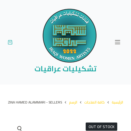
ا
ل
ت
ج
ا
و
ز
إ
تشكيليات عراقيات
ل
ى
ا
ل
الرئيسية
كافة المنتجات
الرسم
ZINA HAMED ALAMMARI - SELLERS
م
ح
ت
OUT OF STOCK
و