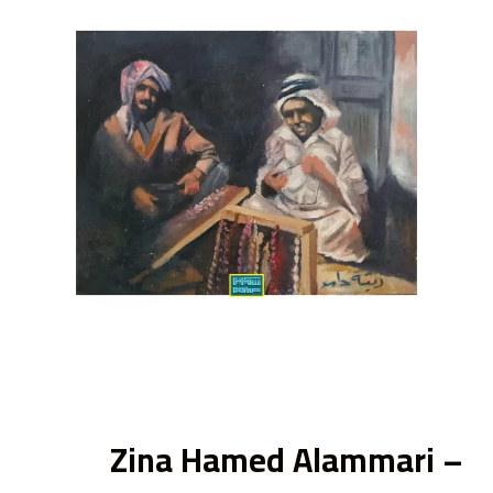
ى
Zina Hamed Alammari –