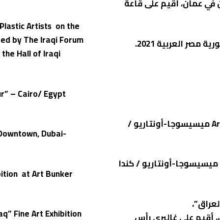
 في عمان، أقيم على قاعة
Plastic Artists on the
zed by The Iraqi Forum
مصر العربية 2021.
the Hall of Iraqi
our” – Cairo/ Egypt
‏* المشاركة في معرض “نريد وطن” قاعة Arts Bunker ميسيسوجا-أونتاريو /
 Downtown, Dubai-
ميسيسوجا-أونتاريو / كندا
ition at Art Bunker
q” Fine Art Exhibition
، أقيم على غاليري رأس