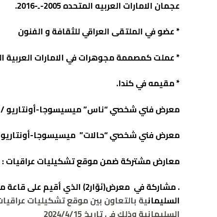
عجمان الامارات العربيه المتحده 2005-ـ-2016.
‏* عضو في الملتقى العراقي للثقافة و الفنون
‏* عملت كمصممة مجوهرات في الامارات العربية ال
‏* مقيمه في كندا.
معرض فني شخصي “ناس” ميسيسوجا-أونتاريو / كندا 7
معرض فني شخصي “حالات” ميسيسوجا-أونتاريو / كندا
معارض مشتركة ضمن موقع تشكيليات عراقيات :
. مشاركة في معرض(نَوّار2) الذي أقي
السليمان
ية بالتعاون بين موقع تشكيليات عراقيا
السليمانية وذلك في تاريخ 2024/4/15