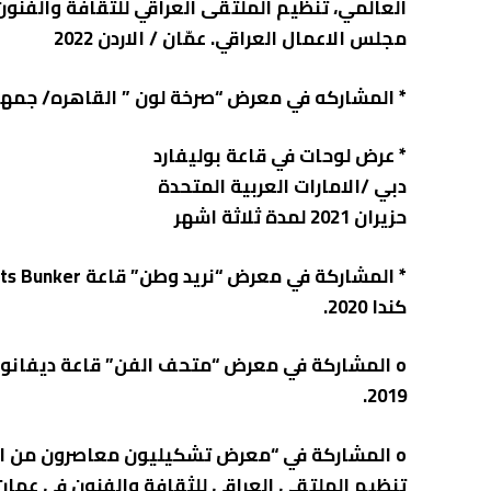
العالمي، تنظيم الملتقى العراقي للثقافة والفنون
مجلس الاعمال العراقي. عمّان / الاردن 2022
‏* المشاركه في معرض “صرخة لون ” القاهره/ جمهورية 
‏* عرض لوحات في قاعة بوليفارد
دبي /الامارات العربية المتحدة
حزيران 2021 لمدة ثلاثة اشهر
كندا 2020.
‏o المشاركة في معرض “متحف الفن” قاعة ديفانو 
2019.
تنظيم الملتقى العراقي للثقافة والفنون في عمان