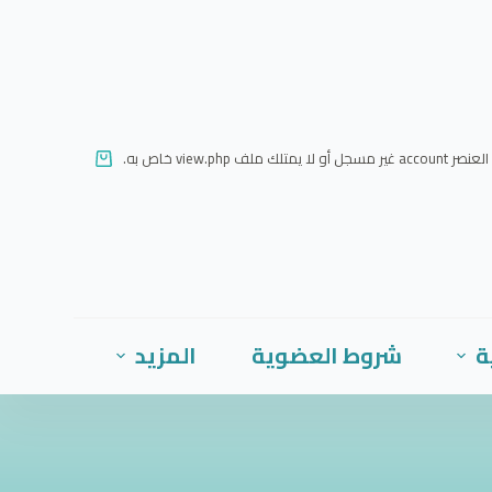
ا
ل
ت
ج
ا
العنصر account غير مسجل أو لا يمتلك ملف view.php خاص به.
و
ز
إ
ل
ى
ا
ة
شروط العضوية
المزيد
ل
م
ح
ت
و