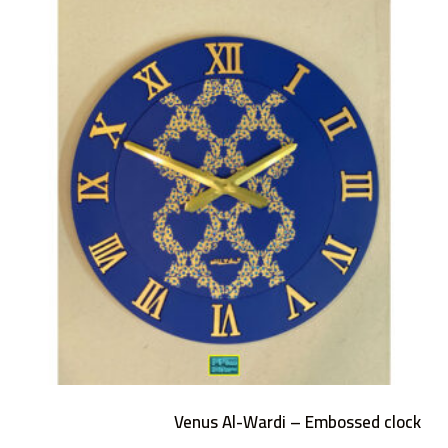
0
م
ن
5
Venus Al-Wardi – Embossed clock