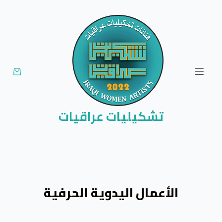
ا
ل
ت
ج
ا
و
ز
إ
تشكيليات عراقيات
ل
ى
ا
ل
م
الأعمال اليدوية الحرفية
ح
ت
و