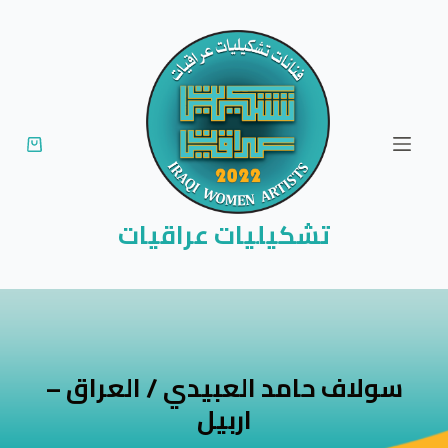
ا
ل
ت
ج
ا
و
ز
إ
تشكيليات عراقيات
ل
ى
ا
ل
م
سولاف حامد العبيدي / العراق –
ح
اربيل
ت
و