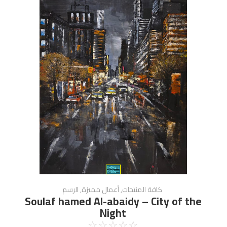
كافة المنتجات
,
أعمال مميزة
,
الرسم
Soulaf hamed Al-abaidy – City of the
Night
☆
☆
☆
☆
☆