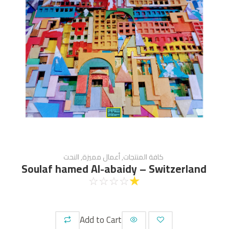
كافة المنتجات
,
أعمال مميزة
,
النحت
Soulaf hamed Al-abaidy – Switzerland
☆
☆
☆
☆
☆
Add to Cart