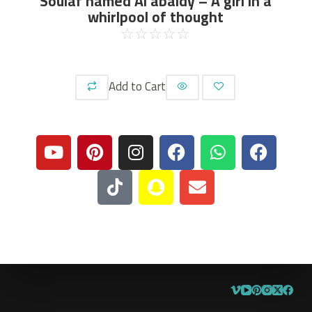
Soulaf hamed Al abaidy – A girl in a
whirlpool of thought
☆
☆
☆
☆
☆
Add to Cart