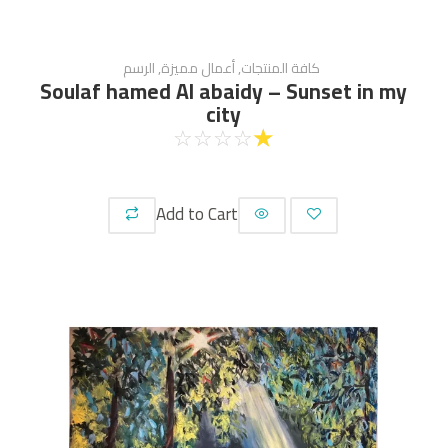
كافة المنتجات
,
أعمال مميزة
,
الرسم
Soulaf hamed Al abaidy – Sunset in my
city
☆
☆
☆
☆
☆
Add to Cart