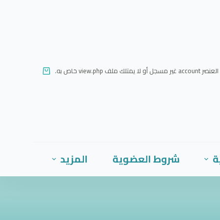
ا
ل
ت
ج
ا
العنصر account غير مسجل أو لا يمتلك ملف view.php خاص به.
و
ز
إ
ل
ى
ا
ة
شروط العضوية
المزيد
ل
م
ح
ت
و