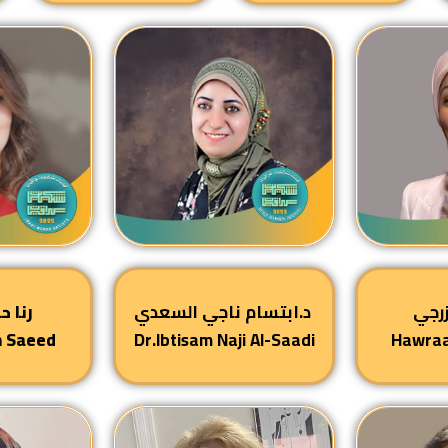
زرجي
د.ابتسام ناجي السعدي
رنا ح
m Saeed
Dr.Ibtisam Naji Al-Saadi
Hawraa