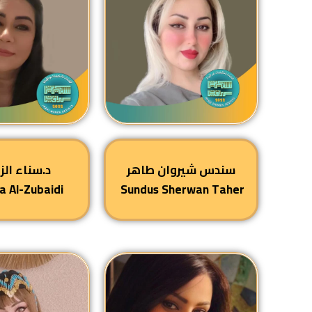
سندس شيروان طاهر
د.
سناء الز
a Al-Zubaidi
Sundus Sherwan Taher